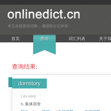
木兰在线英语词典 -- 溯源拆分记单词
首页
查询
词汇列表
关于
查询结果:
dormitory
[ˈdɔ:mitri]
n.
集体宿舍