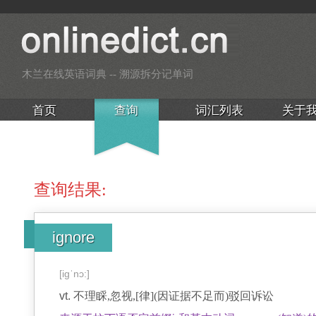
木兰在线英语词典 -- 溯源拆分记单词
首页
查询
词汇列表
关于
查询结果:
ignore
[iɡˈnɔ:]
vt.
不理睬,忽视,[律](因证据不足而)驳回诉讼