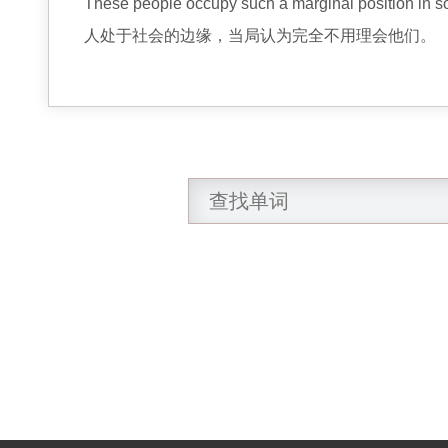
These people occupy such a marginal position in soc
人处于社会的边缘，当局认为完全不用理会他们。